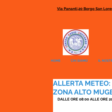
Via Pananti,20 Borgo San Loren
HOME
CHI SIAMO
IL NOST
ALLERTA METEO:
ZONA ALTO MUGE
DALLE ORE 08:00 ALLE ORE 2