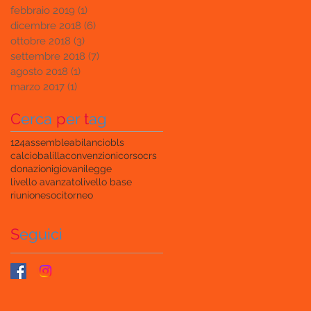
febbraio 2019
(1)
1 post
dicembre 2018
(6)
6 post
ottobre 2018
(3)
3 post
settembre 2018
(7)
7 post
agosto 2018
(1)
1 post
marzo 2017
(1)
1 post
C
erca
p
er
t
ag
124
assemblea
bilancio
bls
calciobalilla
convenzioni
corso
crs
donazioni
giovani
legge
livello avanzato
livello base
riunione
soci
torneo
S
eguici