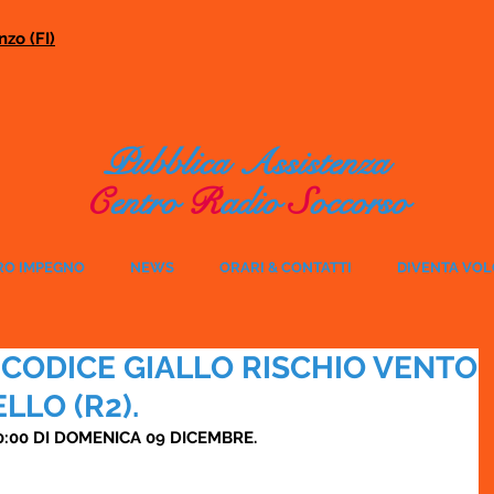
zo (FI)
Pubblica Assistenza
C
entro
R
adio
S
occorso
RO IMPEGNO
NEWS
ORARI & CONTATTI
DIVENTA VO
 CODICE GIALLO RISCHIO VENTO
LLO (R2).
0:00 DI DOMENICA 09 DICEMBRE.