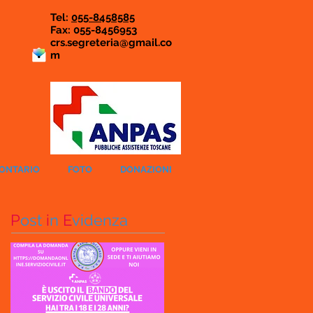
Tel:
055-8458585
Fax: 055-8456953
crs.segreteria@gmail.co
m
LONTARIO
FOTO
DONAZIONI
P
ost
i
n
E
videnza