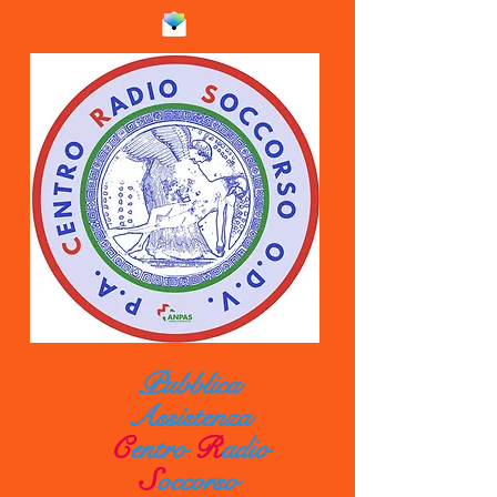
Pubblica
Assistenza
C
entro
R
adio
S
occorso