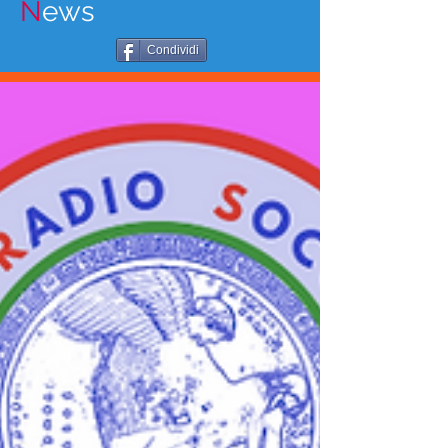
N
ews
Condividi