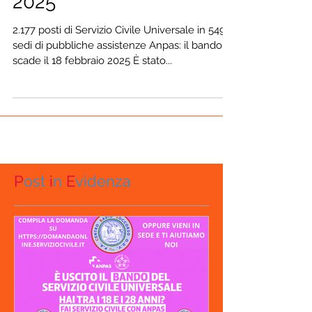
Bando di Servizio Civile
2025
2.177 posti di Servizio Civile Universale in 549
sedi di pubbliche assistenze Anpas: il bando
scade il 18 febbraio 2025 È stato...
P
ost
i
n
E
videnza