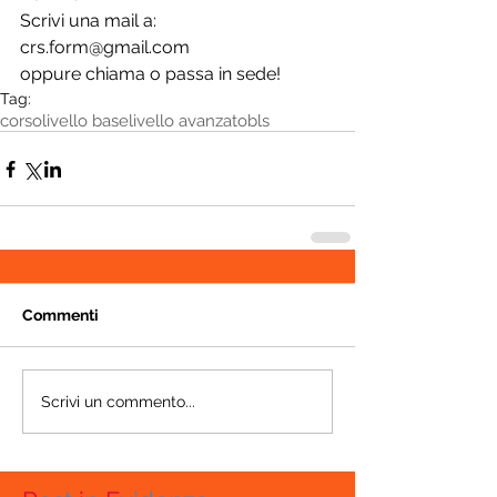
Scrivi una mail a:
crs.form@gmail.com
oppure chiama o passa in sede!
Tag:
corso
livello base
livello avanzato
bls
Commenti
Scrivi un commento...