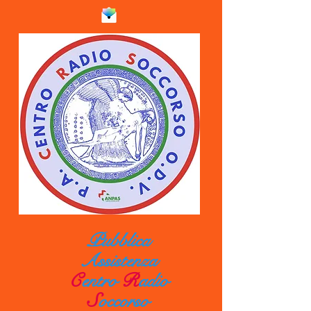
Pubblica
Assistenza
C
entro
R
adio
S
occorso