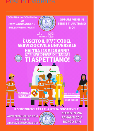
P
ost
i
n
E
videnza