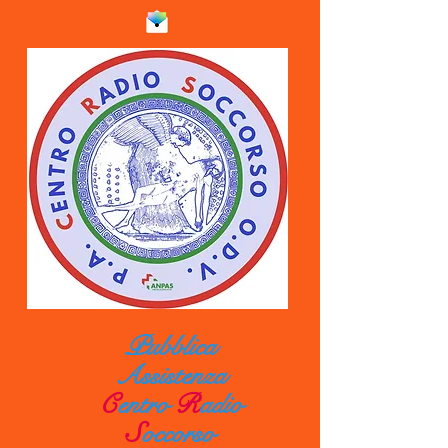
Pubblica
Assistenza
C
entro
R
adio
S
occorso