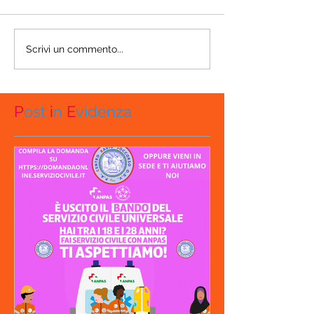
Scrivi un commento...
P
ost
i
n
E
videnza