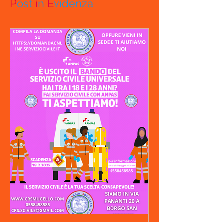
P
ost
i
n
E
videnza