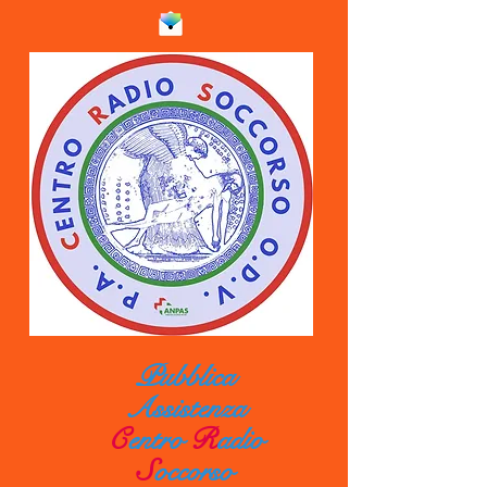
Pubblica
Assistenza
C
entro
R
adio
S
occorso