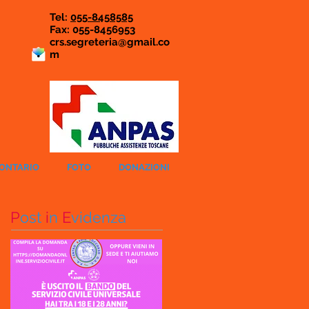
Tel:
055-8458585
Fax: 055-8456953
crs.segreteria@gmail.co
m
LONTARIO
FOTO
DONAZIONI
P
ost
i
n
E
videnza