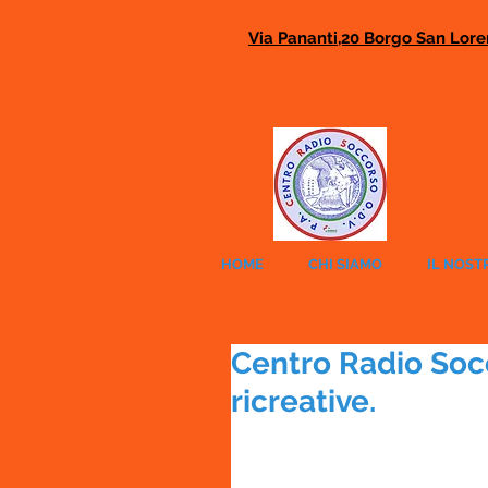
Via Pananti,20 Borgo San Loren
HOME
CHI SIAMO
IL NOST
Centro Radio Socc
ricreative.