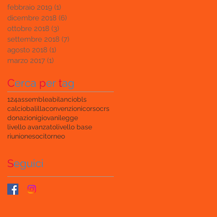
febbraio 2019
(1)
1 post
dicembre 2018
(6)
6 post
ottobre 2018
(3)
3 post
settembre 2018
(7)
7 post
agosto 2018
(1)
1 post
marzo 2017
(1)
1 post
C
erca
p
er
t
ag
124
assemblea
bilancio
bls
calciobalilla
convenzioni
corso
crs
donazioni
giovani
legge
livello avanzato
livello base
riunione
soci
torneo
S
eguici