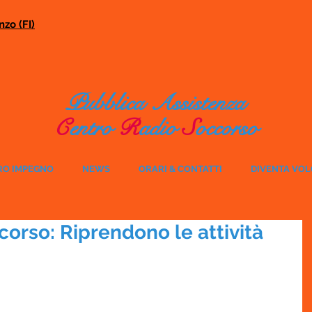
zo (FI)
Pubblica Assistenza
C
entro
R
adio
S
occorso
RO IMPEGNO
NEWS
ORARI & CONTATTI
DIVENTA VO
orso: Riprendono le attività